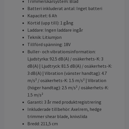
Trimmerskärsystem: Blad
Batteri inkluderat antal: Inget batteri
Kapacitet: 6 Ah
Körtid (upp till): 1 gång
Laddare: Ingen laddare ingår
Teknik: Litiumjon
Tillförd spänning: 18V
Buller- och vibrationsinformation:
Ljudstyrka: 92.5 dB(A) / osäkerhets-K: 3
dB(A) | Ljudtryck: 81.5 dB(A) / osäkerhets-K:
3 dB(A) | Vibration (vänster handtag): 4.7
m/s² / osäkerhets-K: 1.5 m/s² | Vibration
(höger handtag): 2.5 m/s² / osäkerhets-K:
1.5 m/s²
Garanti: 3 år med produktregistrering
Inkluderade tillbehör: Axelrem, hedge
trimmer shear blade, knivslida
Bredd: 211,5 cm