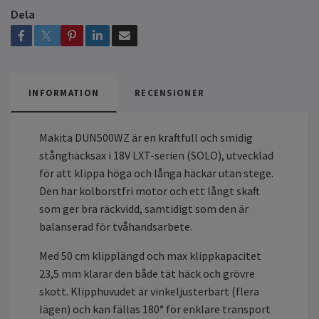
Dela
INFORMATION
RECENSIONER
Makita DUN500WZ är en kraftfull och smidig
stånghäcksax i 18V LXT-serien (SOLO), utvecklad
för att klippa höga och långa häckar utan stege.
Den har kolborstfri motor och ett långt skaft
som ger bra räckvidd, samtidigt som den är
balanserad för tvåhandsarbete.
Med 50 cm klipplängd och max klippkapacitet
23,5 mm klarar den både tät häck och grövre
skott. Klipphuvudet är vinkeljusterbart (flera
lägen) och kan fällas 180° för enklare transport