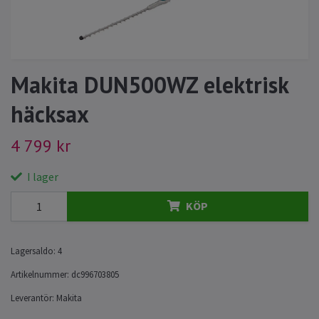
Makita DUN500WZ elektrisk
häcksax
4 799 kr
I lager
KÖP
Lagersaldo:
4
Artikelnummer:
dc996703805
Leverantör:
Makita