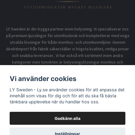
LY Sweden är din trygga partner inom belysning. Vi specialiserar oss
på premium ljusslingor för utomhusbruk och kompletterar med noga
utvalda lösningar för både inomhus- och utomhusmiljöer. Genom
direktimport från fabrik säkerställer vi högsta kvalitet, rimliga priser
och snabba leveranser.. Vi har också ett sortiment inom andra
kategorier men tonvikten är belysningslösningar inomhus och
utomhusbruk.
Vi använder cookies
LY Sweden - Ly.se använder cookies för att anpassa det
Information
innehåll som visas för dig och för att du ska få bästa
tänkbara upplevelse när du handlar hos oss.
Godkänn alla
© 2026 LY Sweden - Ly.se
Inställningar