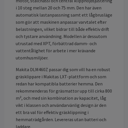
motor, stålchassi och central klipphöjdsjustering
i 10 steg mellan 20 och 75 mm. Den har även
automatisk lastanpassning samt ett lågbrusläge
som gör att maskinen anpassar varvtalet efter
belastningen, vilket bidrar till både effektiv drift
och tystare användning. Modellen är dessutom
utrustad med XPT, förbättrad damm- och
vattentålighet för arbete i mer krävande
utomhusmiljöer.
Makita DLM460Z passar dig som vill ha en robust
gräsklippare i Makitas LXT-plattform och som
redan har kompatibla batterier hemma. Den
rekommenderas för gräsmattor upp till cirka 800
m², och med sin kombination av kapacitet, låg
vikt i klassen och användarvänlig design är den
ett bra val för effektiv gräsklippning i
hemmaträdgården. Levereras utan batteri och
laddare.