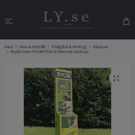
Hem
Hem & Hushåll
Trädgård & Verktyg
Häcksax
Ryobi One+ RY18HT55A-0 Elektrisk Häcksax