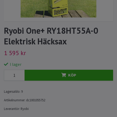
Ryobi One+ RY18HT55A-0
Elektrisk Häcksax
1 595 kr
I lager
KÖP
Lagersaldo:
9
Artikelnummer:
dc1001055752
Leverantör:
Ryobi