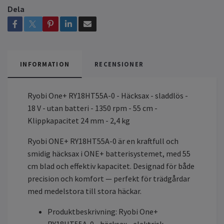
Dela
INFORMATION
RECENSIONER
Ryobi One+ RY18HT55A-0 - Häcksax - sladdlös -
18 V - utan batteri - 1350 rpm - 55 cm -
Klippkapacitet 24 mm - 2,4 kg
Ryobi ONE+ RY18HT55A-0 är en kraftfull och
smidig häcksax i ONE+ batterisystemet, med 55
cm blad och effektiv kapacitet. Designad för både
precision och komfort — perfekt för trädgårdar
med medelstora till stora häckar.
Produktbeskrivning: Ryobi One+
RY18HT55A-0 - häcksax - elektrisk -