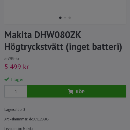
Makita DHW080ZK
Högtryckstvätt (inget batteri)
5 799 kr
5 499 kr
I lager
KÖP
Lagersaldo:
3
Artikelnummer:
dc999128605
Leverantör:
Makita