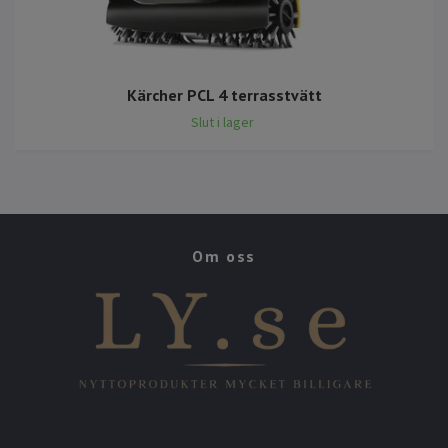
Kärcher PCL 4 terrasstvätt
Slut i lager
Om oss