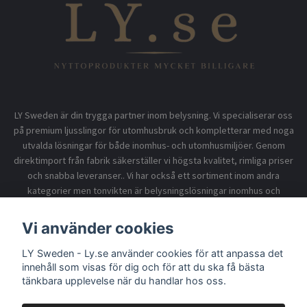
LY Sweden är din trygga partner inom belysning. Vi specialiserar oss
på premium ljusslingor för utomhusbruk och kompletterar med noga
utvalda lösningar för både inomhus- och utomhusmiljöer. Genom
direktimport från fabrik säkerställer vi högsta kvalitet, rimliga priser
och snabba leveranser.. Vi har också ett sortiment inom andra
kategorier men tonvikten är belysningslösningar inomhus och
utomhusbruk.
Vi använder cookies
LY Sweden - Ly.se använder cookies för att anpassa det
Information
innehåll som visas för dig och för att du ska få bästa
tänkbara upplevelse när du handlar hos oss.