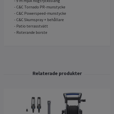
- 9 m mjuk högtrycksslang
- C&C Tornado PR-munstycke
- C&C Powerspeed-munstycke
- C&C Skumspray + behållare
- Patio terrasstvätt
- Roterande borste