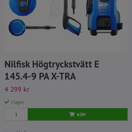
Nilfisk Högtryckstvätt E
145.4-9 PA X-TRA
4 299 kr
I lager
KÖP