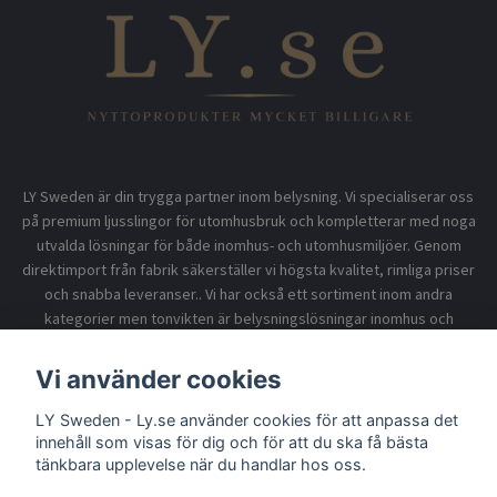
LY Sweden är din trygga partner inom belysning. Vi specialiserar oss
på premium ljusslingor för utomhusbruk och kompletterar med noga
utvalda lösningar för både inomhus- och utomhusmiljöer. Genom
direktimport från fabrik säkerställer vi högsta kvalitet, rimliga priser
och snabba leveranser.. Vi har också ett sortiment inom andra
kategorier men tonvikten är belysningslösningar inomhus och
utomhusbruk.
Vi använder cookies
LY Sweden - Ly.se använder cookies för att anpassa det
Information
innehåll som visas för dig och för att du ska få bästa
tänkbara upplevelse när du handlar hos oss.