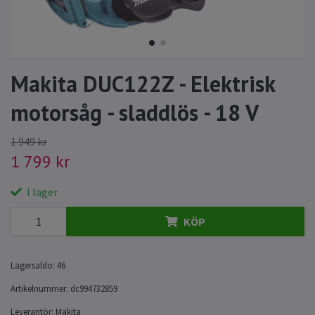
Makita DUC122Z - Elektrisk
motorsåg - sladdlös - 18 V
1 949 kr
1 799 kr
I lager
KÖP
Lagersaldo:
46
Artikelnummer:
dc994732859
Leverantör:
Makita