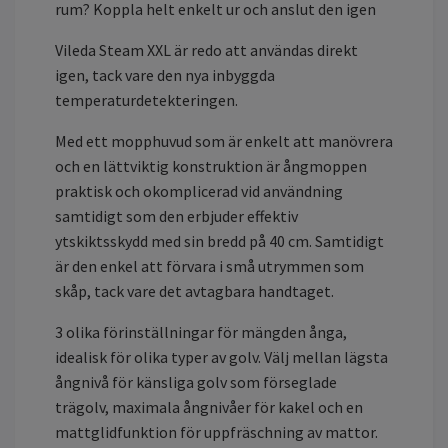
rum? Koppla helt enkelt ur och anslut den igen
Vileda Steam XXL är redo att användas direkt
igen, tack vare den nya inbyggda
temperaturdetekteringen.
Med ett mopphuvud som är enkelt att manövrera
och en lättviktig konstruktion är ångmoppen
praktisk och okomplicerad vid användning
samtidigt som den erbjuder effektiv
ytskiktsskydd med sin bredd på 40 cm. Samtidigt
är den enkel att förvara i små utrymmen som
skåp, tack vare det avtagbara handtaget.
3 olika förinställningar för mängden ånga,
idealisk för olika typer av golv. Välj mellan lägsta
ångnivå för känsliga golv som förseglade
trägolv, maximala ångnivåer för kakel och en
mattglidfunktion för uppfräschning av mattor.