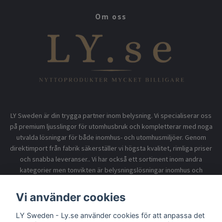
Om oss
LY Sweden är din trygga partner inom belysning. Vi specialiserar oss
på premium ljusslingor för utomhusbruk och kompletterar med noga
utvalda lösningar för både inomhus- och utomhusmiljöer. Genom
direktimport från fabrik säkerställer vi högsta kvalitet, rimliga priser
och snabba leveranser.. Vi har också ett sortiment inom andra
kategorier men tonvikten är belysningslösningar inomhus och
utomhusbruk.
Vi använder cookies
LY Sweden - Ly.se använder cookies för att anpassa det
Information