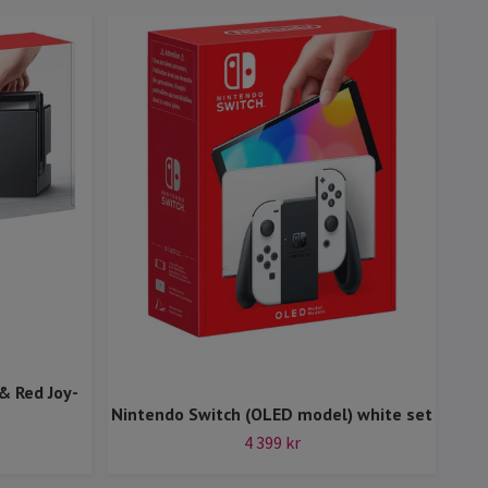
& Red Joy-
Nintendo Switch (OLED model) white set
Son
4 399 kr