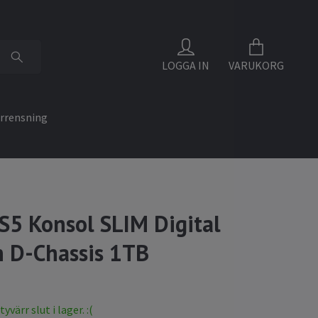
LOGGA IN
VARUKORG
rrensning
S5 Konsol SLIM Digital
n D-Chassis 1TB
värr slut i lager. :(