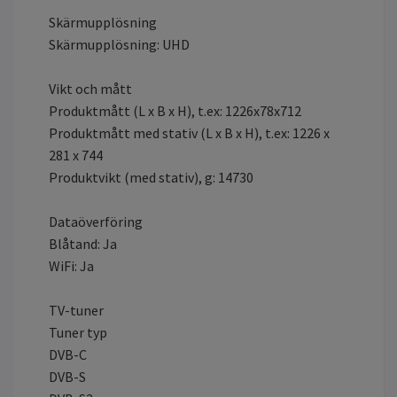
Skärmupplösning
Skärmupplösning: UHD
Vikt och mått
Produktmått (L x B x H), t.ex: 1226x78x712
Produktmått med stativ (L x B x H), t.ex: 1226 x
281 x 744
Produktvikt (med stativ), g: 14730
Dataöverföring
Blåtand: Ja
WiFi: Ja
TV-tuner
Tuner typ
DVB-C
DVB-S