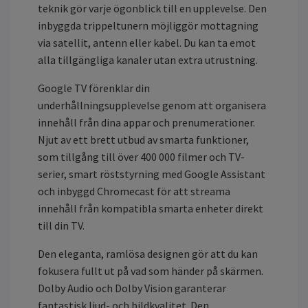
teknik gör varje ögonblick till en upplevelse. Den
inbyggda trippeltunern möjliggör mottagning
via satellit, antenn eller kabel. Du kan ta emot
alla tillgängliga kanaler utan extra utrustning.
Google TV förenklar din
underhållningsupplevelse genom att organisera
innehåll från dina appar och prenumerationer.
Njut av ett brett utbud av smarta funktioner,
som tillgång till över 400 000 filmer och TV-
serier, smart röststyrning med Google Assistant
och inbyggd Chromecast för att streama
innehåll från kompatibla smarta enheter direkt
till din TV.
Den eleganta, ramlösa designen gör att du kan
fokusera fullt ut på vad som händer på skärmen.
Dolby Audio och Dolby Vision garanterar
fantastisk ljud- och bildkvalitet. Den