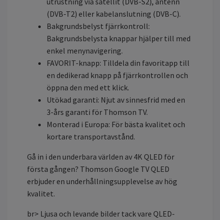
utrustning via satellit (DVB-S2), antenn
(DVB-T2) eller kabelanslutning (DVB-C).
Bakgrundsbelyst fjärrkontroll:
Bakgrundsbelysta knappar hjälper till med
enkel menynavigering.
FAVORIT-knapp: Tilldela din favoritapp till
en dedikerad knapp på fjärrkontrollen och
öppna den med ett klick.
Utökad garanti: Njut av sinnesfrid med en
3-års garanti för Thomson TV.
Monterad i Europa: För bästa kvalitet och
kortare transportavstånd.
Gå in i den underbara världen av 4K QLED för
första gången? Thomson Google TV QLED
erbjuder en underhållningsupplevelse av hög
kvalitet.
br> Ljusa och levande bilder tack vare QLED-