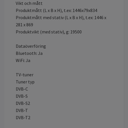
Vikt och mått
Produktmått (L x B x H), t.ex: 1446x79x834
Produktmått med stativ (L x B x H), t.ex: 1446 x
281 x 869
Produktvikt (med stativ), g: 19500
Dataöverföring
Bluetooth: Ja
WiFi: Ja
TV-tuner
Tuner typ
DVB-C
DVB-S
DVB-S2
DVB-T
DVB-T2