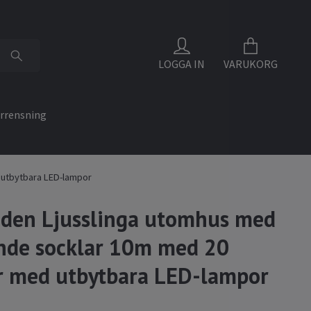
LOGGA IN
VARUKORG
rrensning
 utbytbara LED-lampor
den Ljusslinga utomhus med
nde socklar 10m med 20
 med utbytbara LED-lampor