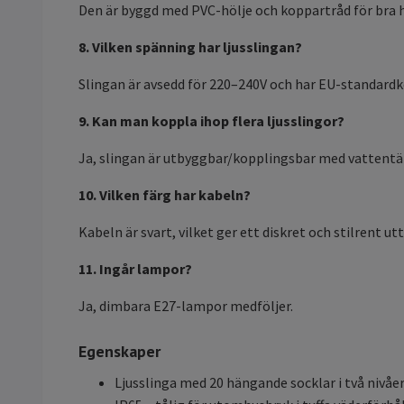
Den är byggd med PVC-hölje och koppartråd för bra h
8. Vilken spänning har ljusslingan?
Slingan är avsedd för 220–240V och har EU-standard
9. Kan man koppla ihop flera ljusslingor?
Ja, slingan är utbyggbar/kopplingsbar med vattentät
10. Vilken färg har kabeln?
Kabeln är svart, vilket ger ett diskret och stilrent
11. Ingår lampor?
Ja, dimbara E27-lampor medföljer.
Egenskaper
Ljusslinga med 20 hängande socklar i två nivåe