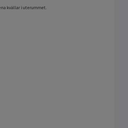
ena kvällar i uterummet.