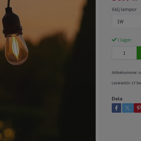
Välj lampor
1W
I lager
Artikelnummer:
o
Leverantör:
LY S
Dela