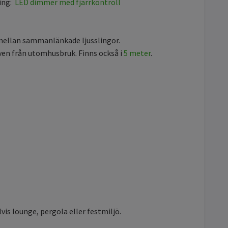
ing:
LED dimmer med fjärrkontroll
 mellan sammanlänkade ljusslingor.
aven från utomhusbruk. Finns också i
5 meter
.
is lounge, pergola eller festmiljö.