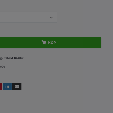
KÖP
g-utebeldl10201w
weden