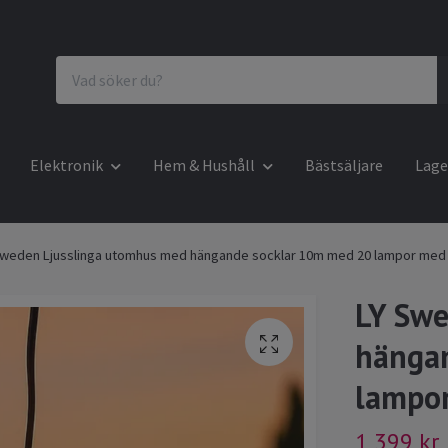
Elektronik
Hem & Hushåll
Bästsäljare
Lage
Sweden Ljusslinga utomhus med hängande socklar 10m med 20 lampor med
LY Swe
hänga
lampor
1 399 kr