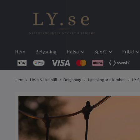
Hem
Belysning
Hälsa
Sport
Fritid
Hem
Hem & Hushåll
Belysning
Ljusslingor utomhus
LY 