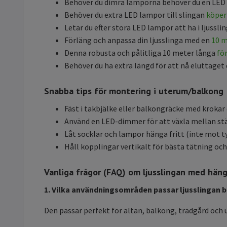
Behöver du dimra lamporna behöver du en LED 
Behöver du extra LED lampor till slingan
köper
Letar du efter stora LED lampor att ha i ljusslin
Förläng och anpassa din ljusslinga med en
10 m
Denna robusta och pålitliga 10 meter långa
fö
Behöver du ha extra längd för att nå eluttaget 
Snabba tips för montering i uterum/balkong
Fäst i takbjälke eller balkongräcke med krokar e
Använd en LED-dimmer för att växla mellan st
Låt socklar och lampor hänga fritt (inte mot 
Håll kopplingar vertikalt för bästa tätning och
Vanliga frågor (FAQ) om ljusslingan med hän
1. Vilka användningsområden passar ljusslingan bä
Den passar perfekt för altan, balkong, trädgård och 