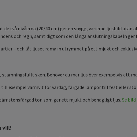
: de två nivåerna (20/40 cm) ger en snygg, varierad ljusbild utan 
ondens och regn, samtidigt som den långa anslutningskabeln ger fle
artier – och låt ljuset rama in utrymmet på ett mjukt och exklusiv
t, stämningsfullt sken. Behöver du mer ljus över exempelvis ett m
 till exempel varmvit för vardag, färgade lampor till fest eller stö
ärnstensfärgad ton som ger ett mjukt och behagligt ljus.
Se bild
vill!