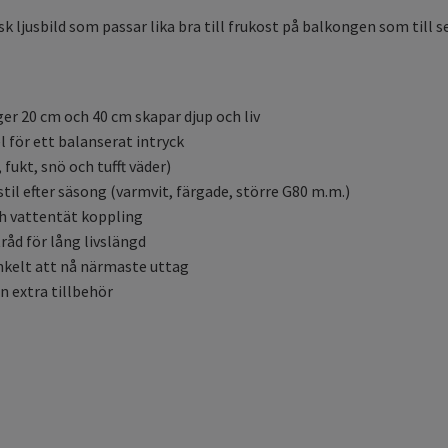
 ljusbild som passar lika bra till frukost på balkongen som till s
er 20 cm och 40 cm skapar djup och liv
l för ett balanserat intryck
 fukt, snö och tufft väder)
stil efter säsong (varmvit, färgade, större G80 m.m.)
h vattentät koppling
åd för lång livslängd
nkelt att nå närmaste uttag
n extra tillbehör