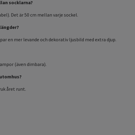
ellan socklarna?
bel). Det är 50 cm mellan varje sockel.
 längder?
par en mer levande och dekorativ ljusbild med extra djup.
lampor (även dimbara).
s utomhus?
uk året runt.