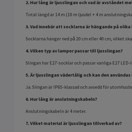
2. Hur lång är ljusslingan och vad är avståndet m
Total längd är 14 m (10 m ljusdel + 4 m anslutningska
3. Vad innebär att socklarna är hängande på olika
Socklarna hänger ned på 20 cm eller 40 cm, vilket ska
4. Vilken typ av lampor passar till ljusslingan?
Slingan har E27-socklar och passar vanliga E27 LED-
5. Är ljusslingan vädertålig och kan den använda
Ja. Slingan är IP65-klassad och avsedd för utomhusbr
6. Hur lång är anslutningskabeln?
Anslutningskabeln är 4 meter.
7. Vilket material är ljusslingan tillverkad av?