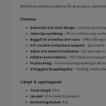
Med 50 cm mellan socklarna får du en jämn, harmonisk
Fördelar
Dekorativ två-nivå-design
– socklar som häng
Jämn ljusspridning
– 50 cm mellan varje socke
Byggd för utomhus året runt
– IP65 (tål regn,
E27-socklar (utbytbara lampor)
– byt enkelt 
Säker och enkel installation
– EU-kontakt oc
Hållbar konstruktion
– PVC-hölje och koppartr
Fri placering
– 4 m anslutningskabel gör det e
Utbyggbar/kopplingsbar
– förläng enkelt uta
Längd & uppbyggnad
Total längd:
14 m
Ljusdel:
10 m (med 20 socklar)
Anslutningskabel:
4 m