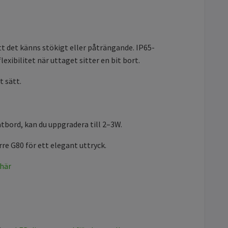
att det känns stökigt eller påträngande. IP65-
xibilitet när uttaget sitter en bit bort.
t sätt.
atbord, kan du uppgradera till 2–3W.
rre G80 för ett elegant uttryck.
 här