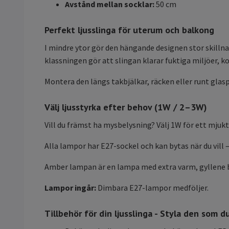
Avstånd mellan socklar:
50 cm
Perfekt ljusslinga för uterum och balkong
I mindre ytor gör den hängande designen stor skillnad
klassningen gör att slingan klarar fuktiga miljöer, k
Montera den längs takbjälkar, räcken eller runt glasp
Välj ljusstyrka efter behov (1W / 2–3W)
Vill du främst ha mysbelysning? Välj 1W för ett mjuk
Alla lampor har E27-sockel och kan bytas när du vill –
Amber lampan är en lampa med extra varm, gyllene b
Lampor ingår:
Dimbara E27-lampor medföljer.
Tillbehör för din ljusslinga - Styla den som du 