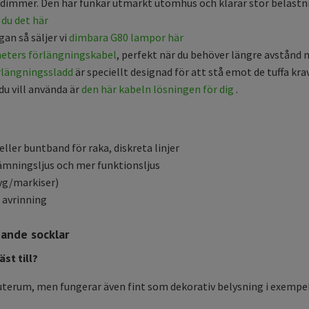
dimmer. Den här funkar utmärkt utomhus och klarar stor belastn
 du det här
gan så säljer vi
dimbara G80 lampor här
eters förlängningskabel
, perfekt när du behöver längre avstånd
rlängningssladd
är speciellt designad för att stå emot de tuffa kr
du vill använda är
den här kabeln lösningen för dig
.
ller buntband för raka, diskreta linjer
ämningsljus och mer funktionsljus
tyg/markiser)
 avrinning
gande socklar
st till?
uterum, men fungerar även fint som dekorativ belysning i exempelv